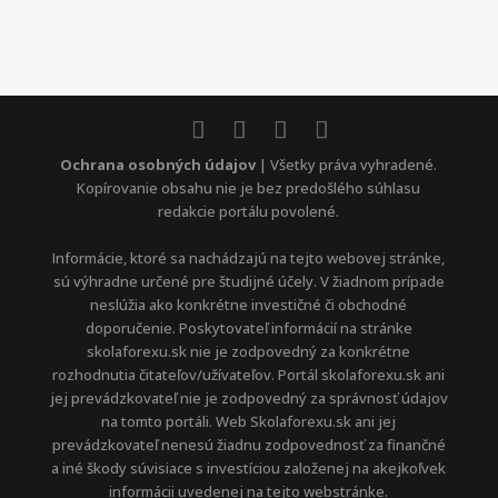
Ochrana osobných údajov
| Všetky práva vyhradené.
Kopírovanie obsahu nie je bez predošlého súhlasu
redakcie portálu povolené.
Informácie, ktoré sa nachádzajú na tejto webovej stránke,
sú výhradne určené pre študijné účely. V žiadnom prípade
neslúžia ako konkrétne investičné či obchodné
doporučenie. Poskytovateľ informácií na stránke
skolaforexu.sk nie je zodpovedný za konkrétne
rozhodnutia čitateľov/užívateľov. Portál skolaforexu.sk ani
jej prevádzkovateľ nie je zodpovedný za správnosť údajov
na tomto portáli. Web Skolaforexu.sk ani jej
prevádzkovateľ nenesú žiadnu zodpovednosť za finančné
a iné škody súvisiace s investíciou založenej na akejkoľvek
informácii uvedenej na tejto webstránke.