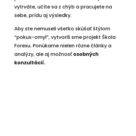
vytrváte, učíte sa z chýb a pracujete na
sebe, prídu aj výsledky.
Aby ste nemuseli všetko skúšať štýlom
“pokus-omyl”, vytvorili sme projekt Škola
Forexu. Ponúkame nielen rôzne články a
analýzy, ale aj možnosť
osobných
konzultácií.
Spoznaj forexový trh. Tieto ZDARMA
lekcie ti forex predstavia od A po Z.