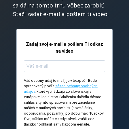
sa dá na tomto trhu vôbec zarobiť.
Stačí zadať e-mail a pošlem ti video.
Zadaj svoj e-mail a pošlem Ti odkaz
na video
Váš osobný údaj (e-mail) je v bezpečí. Bude
spracovaný podľa
zásad ochrany osobných
údajov
, ktoré vychádzajú zo slovenskej a
európskej legislativy. Stlačením tlačidla dávate
súhlas s týmto spracovaním pre zasielanie
našich e-mailových noviniek (nové články,
odporúčania, pozvánky) po dobu max. 10 rokov.
Svoj súhlas môžete kedykoľvek zrušiť cez
tlačítko "odhlásiť sa" v každom e-maile.