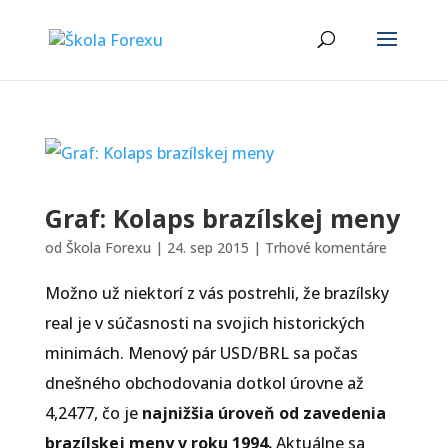
Graf: Kolaps brazílskej meny
od
Škola Forexu
|
24. sep 2015
|
Trhové komentáre
Možno už niektorí z vás postrehli, že brazílsky
real je v súčasnosti na svojich historických
minimách. Menový pár USD/BRL sa počas
dnešného obchodovania dotkol úrovne až
4,2477, čo je
najnižšia úroveň od zavedenia
brazílskej meny v roku 1994.
Aktuálne sa