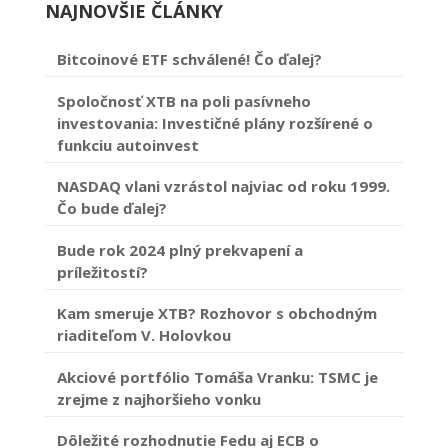
NAJNOVŠIE ČLÁNKY
Bitcoinové ETF schválené! Čo ďalej?
Spoločnosť XTB na poli pasívneho
investovania: Investičné plány rozšírené o
funkciu autoinvest
NASDAQ vlani vzrástol najviac od roku 1999.
Čo bude ďalej?
Bude rok 2024 plný prekvapení a
príležitostí?
Kam smeruje XTB? Rozhovor s obchodným
riaditeľom V. Holovkou
Akciové portfólio Tomáša Vranku: TSMC je
zrejme z najhoršieho vonku
Dôležité rozhodnutie Fedu aj ECB o