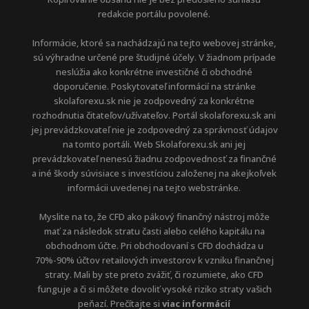
redakcie portálu povolené.
Informácie, ktoré sa nachádzajú na tejto webovej stránke,
sú výhradne určené pre študijné účely. V žiadnom prípade
neslúžia ako konkrétne investičné či obchodné
doporučenie. Poskytovateľ informácií na stránke
skolaforexu.sk nie je zodpovedný za konkrétne
rozhodnutia čitateľov/užívateľov. Portál skolaforexu.sk ani
jej prevádzkovateľ nie je zodpovedný za správnosť údajov
na tomto portáli. Web Skolaforexu.sk ani jej
prevádzkovateľ nenesú žiadnu zodpovednosť za finančné
a iné škody súvisiace s investíciou založenej na akejkoľvek
informácii uvedenej na tejto webstránke.
Myslite na to, že CFD ako pákový finančný nástroj môže
mať za následok stratu časti alebo celého kapitálu na
obchodnom účte. Pri obchodovaní s CFD dochádza u
70%-90% účtov retailových investorov k vzniku finančnej
straty. Mali by ste preto zvážiť, či rozumiete, ako CFD
funguje a či si môžete dovoliť vysoké riziko straty vašich
peňazí. Prečítajte si
viac informácií