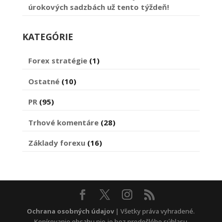
úrokových sadzbách už tento týždeň!
KATEGÓRIE
Forex stratégie
(1)
Ostatné
(10)
PR
(95)
Trhové komentáre
(28)
Základy forexu
(16)
Ochrana osobných údajov
| Všetky práva vyhradené.
Kopírovanie obsahu nie je bez predošlého súhlasu