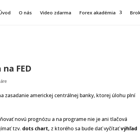
Úvod
O nás
Video zdarma
Forex akadémia
Brok
a na FED
áre
 zasadanie americkej centrálnej banky, ktorej úlohu plní
ňovať novú prognózu a na programe nie je ani tlačová
ímať tzv.
dots chart,
z ktorého sa bude dať vyčítať
výhľad