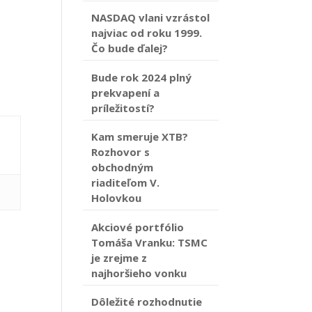
NASDAQ vlani vzrástol
najviac od roku 1999.
Čo bude ďalej?
Bude rok 2024 plný
prekvapení a
príležitostí?
Kam smeruje XTB?
Rozhovor s
obchodným
riaditeľom V.
Holovkou
Akciové portfólio
Tomáša Vranku: TSMC
je zrejme z
najhoršieho vonku
Dôležité rozhodnutie