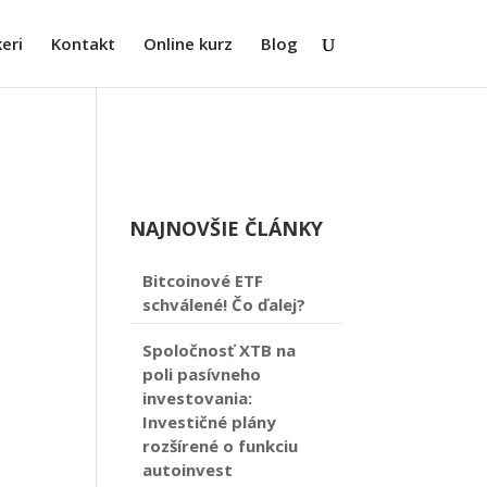
eri
Kontakt
Online kurz
Blog
NAJNOVŠIE ČLÁNKY
Bitcoinové ETF
schválené! Čo ďalej?
Spoločnosť XTB na
poli pasívneho
investovania:
Investičné plány
rozšírené o funkciu
autoinvest