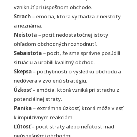
vzniknúť pri úspešnom obchode.
Strach
– emócia, ktorá vychádza z neistoty
a neznáma.
Neistota
– pocit nedostatočnej istoty
ohľadom obchodných rozhodnutí.
Sebaistota
– pocit, že sme správne posúdili
situáciu a urobili kvalitný obchod.
Skepsa
– pochybnosti o výsledku obchodu a
nedôvera v zvolenú stratégiu.
Úzkosť
– emócia, ktorá vzniká pri strachu z
potenciálnej straty.
Panika
– extrémna úzkosť, ktorá môže viesť
k impulzívnym reakciám.
Ľútosť
– pocit straty alebo neľútosti nad
neúspešnými obchodmi.