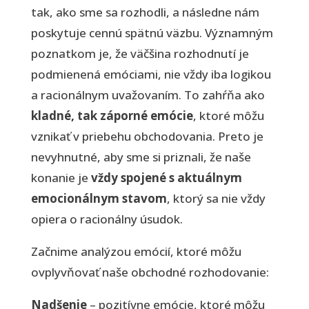
tak, ako sme sa rozhodli, a následne nám
poskytuje cennú spätnú väzbu. Významným
poznatkom je, že väčšina rozhodnutí je
podmienená emóciami, nie vždy iba logikou
a racionálnym uvažovaním. To zahŕňa ako
kladné, tak záporné
emócie
, ktoré môžu
vznikať v priebehu obchodovania. Preto je
nevyhnutné, aby sme si priznali, že naše
konanie je
vždy spojené s aktuálnym
emocionálnym stavom
, ktorý sa nie vždy
opiera o racionálny úsudok.
Začnime analýzou emócií, ktoré môžu
ovplyvňovať naše obchodné rozhodovanie:
Nadšenie
– pozitívne emócie, ktoré môžu