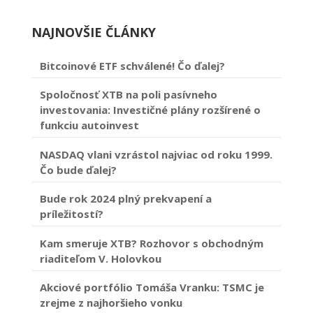
NAJNOVŠIE ČLÁNKY
Bitcoinové ETF schválené! Čo ďalej?
Spoločnosť XTB na poli pasívneho
investovania: Investičné plány rozšírené o
funkciu autoinvest
NASDAQ vlani vzrástol najviac od roku 1999.
Čo bude ďalej?
Bude rok 2024 plný prekvapení a
príležitostí?
Kam smeruje XTB? Rozhovor s obchodným
riaditeľom V. Holovkou
Akciové portfólio Tomáša Vranku: TSMC je
zrejme z najhoršieho vonku