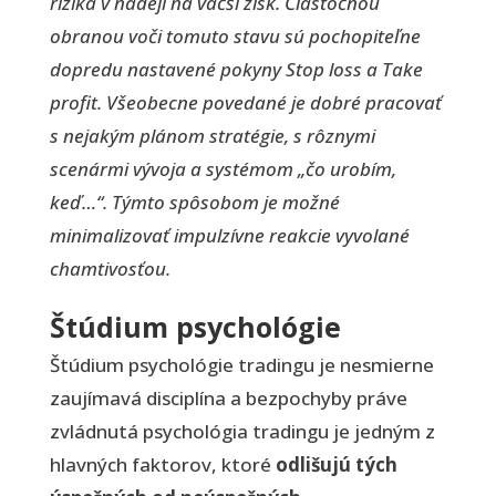
riziká v nádeji na väčší zisk. Čiastočnou
obranou voči tomuto stavu sú pochopiteľne
dopredu nastavené pokyny Stop loss a Take
profit. Všeobecne povedané je dobré pracovať
s nejakým plánom stratégie, s rôznymi
scenármi vývoja a systémom „čo urobím,
keď…“. Týmto spôsobom je možné
minimalizovať impulzívne reakcie vyvolané
chamtivosťou.
Štúdium psychológie
Štúdium psychológie tradingu je nesmierne
zaujímavá disciplína a bezpochyby práve
zvládnutá psychológia tradingu je jedným z
hlavných faktorov, ktoré
odlišujú tých