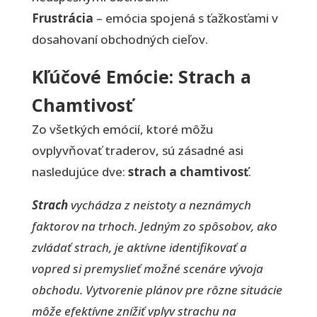
Frustrácia
– emócia spojená s ťažkosťami v
dosahovaní obchodných cieľov.
Kľúčové Emócie: Strach a
Chamtivosť
Zo všetkých emócií, ktoré môžu
ovplyvňovať traderov, sú zásadné asi
nasledujúce dve:
strach a chamtivosť
.
Strach
vychádza z neistoty a neznámych
faktorov na trhoch. Jedným zo spôsobov, ako
zvládať strach, je aktívne identifikovať a
vopred si premyslieť možné scenáre vývoja
obchodu. Vytvorenie plánov pre rôzne situácie
môže efektívne znížiť vplyv strachu na