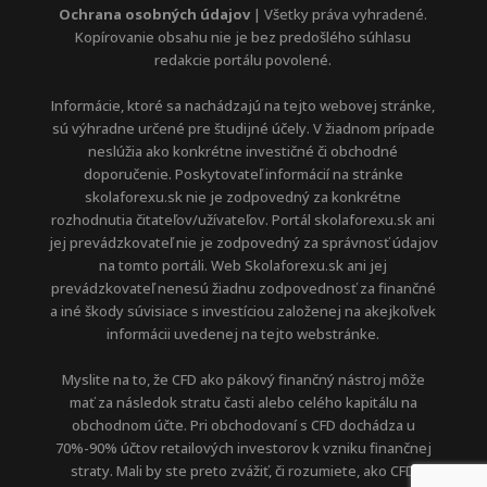
Ochrana osobných údajov
| Všetky práva vyhradené.
Kopírovanie obsahu nie je bez predošlého súhlasu
redakcie portálu povolené.
Informácie, ktoré sa nachádzajú na tejto webovej stránke,
sú výhradne určené pre študijné účely. V žiadnom prípade
neslúžia ako konkrétne investičné či obchodné
doporučenie. Poskytovateľ informácií na stránke
skolaforexu.sk nie je zodpovedný za konkrétne
rozhodnutia čitateľov/užívateľov. Portál skolaforexu.sk ani
jej prevádzkovateľ nie je zodpovedný za správnosť údajov
na tomto portáli. Web Skolaforexu.sk ani jej
prevádzkovateľ nenesú žiadnu zodpovednosť za finančné
a iné škody súvisiace s investíciou založenej na akejkoľvek
informácii uvedenej na tejto webstránke.
Myslite na to, že CFD ako pákový finančný nástroj môže
mať za následok stratu časti alebo celého kapitálu na
obchodnom účte. Pri obchodovaní s CFD dochádza u
70%-90% účtov retailových investorov k vzniku finančnej
straty. Mali by ste preto zvážiť, či rozumiete, ako CFD