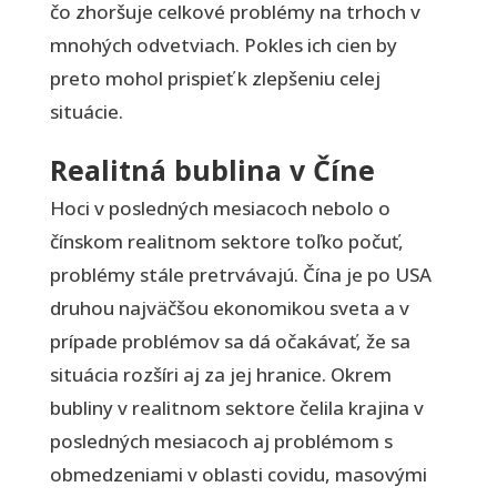
čo zhoršuje celkové problémy na trhoch v
mnohých odvetviach. Pokles ich cien by
preto mohol prispieť k zlepšeniu celej
situácie.
Realitná bublina v Číne
Hoci v posledných mesiacoch nebolo o
čínskom realitnom sektore toľko počuť,
problémy stále pretrvávajú. Čína je po USA
druhou najväčšou ekonomikou sveta a v
prípade problémov sa dá očakávať, že sa
situácia rozšíri aj za jej hranice. Okrem
bubliny v realitnom sektore čelila krajina v
posledných mesiacoch aj problémom s
obmedzeniami v oblasti covidu, masovými