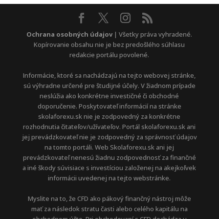
Ochrana osobných údajov
| Všetky práva vyhradené.
Kopírovanie obsahu nie je bez predošlého súhlasu
redakcie portálu povolené.
Informácie, ktoré sa nachádzajú na tejto webovej stránke,
sú výhradne určené pre študijné účely. V žiadnom prípade
neslúžia ako konkrétne investičné či obchodné
doporučenie. Poskytovateľ informácií na stránke
skolaforexu.sk nie je zodpovedný za konkrétne
rozhodnutia čitateľov/užívateľov. Portál skolaforexu.sk ani
jej prevádzkovateľ nie je zodpovedný za správnosť údajov
na tomto portáli. Web Skolaforexu.sk ani jej
prevádzkovateľ nenesú žiadnu zodpovednosť za finančné
a iné škody súvisiace s investíciou založenej na akejkoľvek
informácii uvedenej na tejto webstránke.
Myslite na to, že CFD ako pákový finančný nástroj môže
mať za následok stratu časti alebo celého kapitálu na