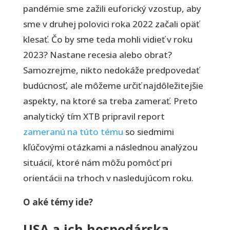
pandémie sme zažili euforický vzostup, aby
sme v druhej polovici roka 2022 začali opäť
klesať. Čo by sme teda mohli vidieť v roku
2023? Nastane recesia alebo obrat?
Samozrejme, nikto nedokáže predpovedať
budúcnosť, ale môžeme určiť najdôležitejšie
aspekty, na ktoré sa treba zamerať. Preto
analytický tím XTB pripravil report
zameranú na túto tému
so siedmimi
kľúčovými otázkami a následnou analýzou
situácií, ktoré nám môžu pomôcť pri
orientácii na trhoch v nasledujúcom roku.
O aké témy ide?
USA a ich hospodárska